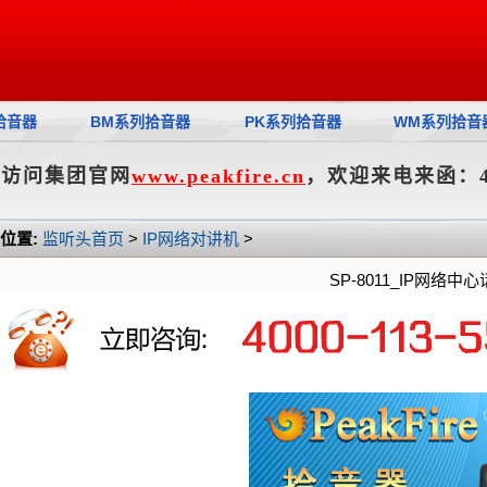
拾音器
BM系列拾音器
PK系列拾音器
WM系列拾音
您访问集团官网
www.peakfire.cn
，欢迎来电来函：400
位置:
监听头首页
>
IP网络对讲机
>
SP-8011_IP网络中