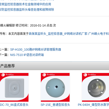
音频监控拾音器技术在金融领域中的应用
安防监控拾音器监听头噪音处理和故障排除
:峰火编辑部 修订时间：2016-01-14 点击:
次
所有：本文内容首发于
高保真监听头_监控拾音器_IP网络对讲机厂家-广州峰火电子
上一篇：
SP-H100_100路IP网络对讲管理服务器
下一篇：
NIS-7510 IP语音对讲终端
门产品推荐
DC-70_86盒式拾音头
SP-15E_普通型拾音头
PK-040H_碟型防水数