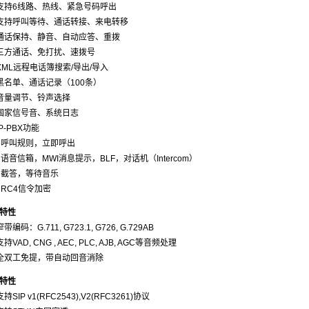
支持6线路、热线、紧急号码呼出
支持呼叫等待、通话转接、来电转移
通话保持、静音、自动应答、重拨
三方通话、免打扰、速拨号
XML远程电话簿搜索/导出/导入
黑名单、通话记录（100条）
音量调节、铃声选择
国家信号音、系统日志
P-PBX功能
、呼叫规则，立即呼出
、语音信箱，MWI消息提示，BLF，对话机（Intercom）
、截答，等待音乐
、RC4信令加密
特性
带编码：G.711, G723.1, G726, G.729AB
持VAD, CNG , AEC, PLC, AJB, AGC等音频处理
全双工免提，带自动回音消除
特性
持SIP v1(RFC2543),V2(RFC3261)协议