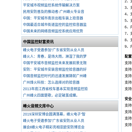
2、
平安城市视频监控系统传输解决方案
3、
民用安防普及的推动者-广州峰火专业音
4、
中国：平安城市南京出租车装上拾音器
5、
中国最适合城市街道监控的监控拾音器监
6、
中国未来的网络音频监控系统应用优势
7、
8、支
中国监控财富资讯
9、
峰火电子受邀参加“广东省安防从业人员
峰火人：青春，是场大雨，淋湿了我的梦
配置
中国平安城市音频监控未来发展前景无限
支持F
安防：平安城市安装音频监控拾音器的好
支持
中国音频监控时代的迅速发展铸就广州峰
支持
广州烽火科技：怎么选择对的拾音器
支持
2013年底江西省校车基本实现音频监控拾
支持
广州峰火四面楚歌，必定破茧成蝶。
安全
支持
峰火音频文库中心
支持
2019深圳安博会圆满落幕，峰火电子“智
支持
峰火电子受邀参加“广东省安防从业人员
支持
展会‖峰火电子精彩亮相亚欧安防博览会