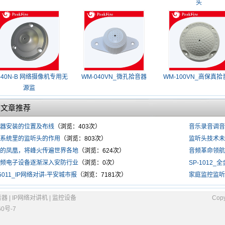
头
-40N-B 网络摄像机专用无
WM-040VN_微孔拾音器
WM-100VN_高保真
源监
门文章推荐
器安装的位置及布线
（浏览：403次）
音乐录音调音
系统里的监听头的作用
（浏览：803次）
监听头技术未
的凤凰，将峰火传遍世界各地
（浏览：624次）
音频革命领航
频电子设备逐渐深入安防行业
（浏览：0次）
SP-1012
-5011_IP网络对讲-平安城市报
（浏览：7181次）
家庭监控监听
音器
|
IP网络对讲机
|
监控设备
Copy
0号-7