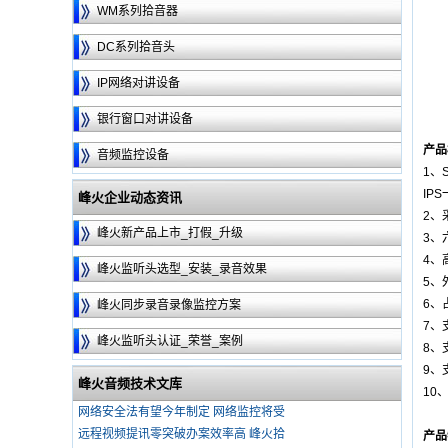
WM系列拾音器
DC系列拾音头
IP网络对讲设备
银行窗口对讲设备
产品
音频监控设备
1、
IP
峰火企业动态资讯
2、
峰火新产品上市_打假_升级
3、
4、
峰火监听头选型_安装_录音效果
5、
6、
峰火同步录音录像监控方案
7、
峰火监听头认证_荣誉_案例
8、
9、
峰火音频技术文库
10
网络安全法有望今年制定 网络监控将受
远程视频提讯零突破办案效率高 峰火拾
产品