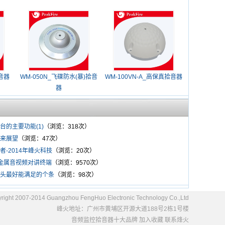
拾音器
WM-050N_飞碟防水(暴)拾音
WM-100VN-A_高保真拾音器
器
台的主要功能(1)
（浏览：318次）
来展望
（浏览：47次）
者-2014年峰火科技
（浏览：20次）
_全金属音视频对讲终端
（浏览：9570次）
头最好能满足的个条
（浏览：98次）
right 2007-2014 Guangzhou FengHuo Electronic Technology Co.,Ltd
峰火地址：广州市黄埔区开源大道188号2栋1号楼
音频监控拾音器十大品牌
加入收藏
联系烽火