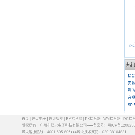
PK
热
拾音
安防
腾飞
音视
SP
首页
|
峰火电子
|
峰火智能
|
BM拾音器
|
PK拾音器
|
WM拾音器
|
DC拾
版权所有：广州市峰火电子科技有限公司●●●
备案号：粤ICP备1208256
峰火客服热线：4001-605-805●●●峰火技术支持：020-38104831