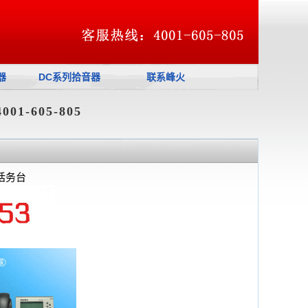
器
DC系列拾音器
联系峰火
烽火防伪码：
1-605-805
心话务台