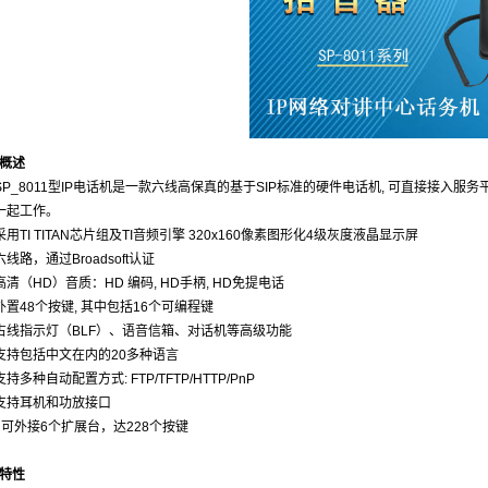
概述
SP_8011型IP电话机是一款六线高保真的基于SIP标准的硬件电话机, 可直接接入服
S一起工作。
采用TI TITAN芯片组及TI音频引擎 320x160像素图形化4级灰度液晶显示屏
六线路，通过Broadsoft认证
高清（HD）音质：HD 编码, HD手柄, HD免提电话
外置48个按键, 其中包括16个可编程键
占线指示灯（BLF）、语音信箱、对话机等高级功能
支持包括中文在内的20多种语言
支持多种自动配置方式: FTP/TFTP/HTTP/PnP
支持耳机和功放接口
、可外接6个扩展台，达228个按键
特性