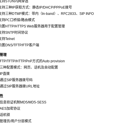
支持STUN内网穿透
支持三种IP获取方式：静态IP/DHCP/PPPoE拨号
支持三种DTMF模式：带内（In-band）、RFC2833、SIP INFO
支持PC口桥接/路由模式
内置HTTP/HTTPS Web服务器用于配置管理
支持SNTP时间协议
持Telnet
内置DNS/TFTP/FTP客户端
管理
TP/TFTP/HTTP/PnP方式的Auto provision
三种配置模式：网页、话机及自动配置
IP直拨
通过SIP服务器拨号码
通过SIP服务器拨URL地址
性
信息验证机制MD5/MD5-SESS
AES加密协议
话机锁
管理员/用户分层模式