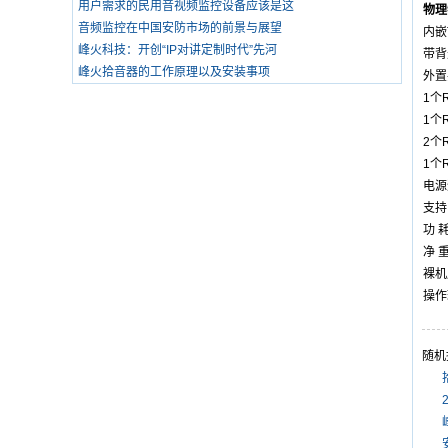
用户需求的民用音视频监控设备应该是这
物理
音频监控在中国安防市场的前景与展望
内嵌
峰火科技：开创“IP对讲定制时代”先河
带背
峰火拾音器的工作原理以及安装事项
外置
1个
1个
2个R
1个
电源
支持以
功 耗
净 重
裸机
操作
随机