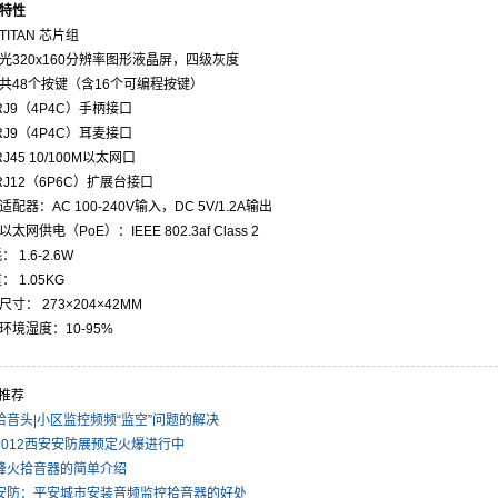
特性
TITAN 芯片组
光320x160分辨率图形液晶屏，四级灰度
共48个按键（含16个可编程按键）
RJ9（4P4C）手柄接口
RJ9（4P4C）耳麦接口
J45 10/100M以太网口
RJ12（6P6C）扩展台接口
适配器：AC 100-240V输入，DC 5V/1.2A输出
太网供电（PoE）：IEEE 802.3af Class 2
： 1.6-2.6W
： 1.05KG
尺寸： 273×204×42MM
环境湿度：10-95%
推荐
拾音头|小区监控频频“监空”问题的解决
2012西安安防展预定火爆进行中
峰火拾音器的简单介绍
安防：平安城市安装音频监控拾音器的好处