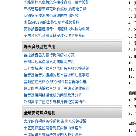
网络监控录像机怎么接拾音器与录音设配
1、
严格管理春节烟花爆竹燃放 启用电子标
2、
商铺安全技术防范系统的应用趋势
3、
南昌5453辆的士将实现音视频监控
4、
安防拾音器连接专业问题峰火科技为你解
5、
安防音频拾音器设备安装和注意细节问
6、
7、
峰火音频监控应用
8、
监控拾音器为银行提供解决方案
9、I
苏州科达高清审讯走向联网应用
10
四方案解决：拾音器监听头音频监控系统
11
拾音器拾音头连接的基本要求和注意事项
12
音频监控更贴心 核心部件拾音器怎么选
13
峰火回声消除拾音器用于高速公路收费岗
音频
拾音器接网络摄像机的问题及其分析
1、窄
郑州高考讲监控系统和身份证完美结合
2、支
全球安防焦点透视
3、
大厅的音视频监控系统 离岗几分钟提醒
网络
小区更换监控设备到底应该由谁埋单
1、支
高清审讯系统解决方案四大趋势浅析